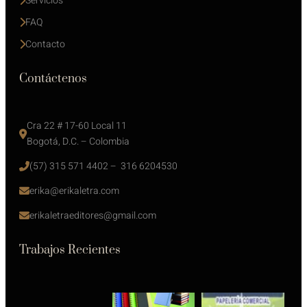
Servicios
FAQ
Contacto
Contáctenos
Cra 22 # 17-60 Local 11
Bogotá, D.C. – Colombia
(57) 315 571 4402 –  316 6204530
erika@erikaletra.com
erikaletraeditores@gmail.com
Trabajos Recientes